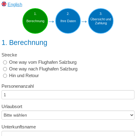
English
1.
2.
3.
Übersicht und
Berechnung
Ihre Daten
Zahlung
1. Berechnung
Strecke
One way vom Flughafen Salzburg
One way nach Flughafen Salzburg
Hin und Retour
Personenanzahl
Urlaubsort
Unterkunftsname